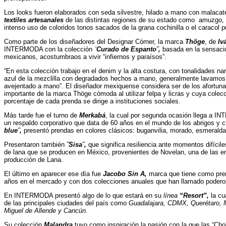
Los looks fueron elaborados con seda silvestre, hilado a mano con malaca
textiles artesanales
de las distintas regiones de su estado como amuzgo, t
intenso uso de coloridos tonos sacados de la grana cochinilla o el caracol p
Como parte de los diseñadores del Designar Córner, la marca
Thöge
, de
Iv
INTERMODA con la colección
¨
Curado de Espanto¨,
basada en la sensació
mexicanos, acostumbraos a vivir “infiernos y paraísos”.
“En esta colección trabajo en el denim y la alta costura, con tonalidades nar
azul de la mezclilla con degradados hechos a mano, generalmente lavamos
avejentado a mano”. El diseñador mexiquense considera ser de los afortuna
importante de la marca Thöge cómoda al utilizar felpa y licras y cuya cole
porcentaje de cada prenda se dirige a instituciones sociales.
Más tarde fue el turno de
Merkabá
, la cual por segunda ocasión llega a I
un respaldo corporativo que data de 60 años en el mundo de los abrigos y
blue¨,
presentó prendas en colores clásicos: buganvilia, morado, esmeralda,
Presentaron también
¨Sisa¨,
que significa resiliencia ante momentos difícil
de lana que se producen en México, provenientes de Novelan, una de las 
producción de Lana.
El último en aparecer ese día fue
Jacobo Sin A,
marca que tiene como prem
años en el mercado y con dos colecciones anuales que han llamado podero
En INTERMODA presentó algo de lo que estará en su
línea
“Resort”,
la cu
de las principales ciudades del país como
Guadalajara, CDMX, Querétaro, Mé
Miguel de Allende y Cancún.
Su colección
Malandra
tuvo como inspiración la pasión con la que las “Chola