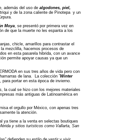
te, además del uso de
algodones, piel,
riqui y de la zona caliente de Pinotepa y un
úrpura.
án Moya
, se presentó por primera vez en
n de que la muerte no les espanta a los
anjas, chicle, amarillos para contrastar el
 la mezclilla, hacemos procesos de
dos en esta pasarela hibrida, con un avance
cción permite apoyar causas ya que un
NTERMODA en sus tres años de vida pero con
 chamarras de lana. La colección
¨Winter
 para portar en esta época de invierno.
es, la cual se hizo con los mejores materiales
empresas más antiguas de Latinoamérica en
isa el orgullo por México, con apenas tres
samente la atención.
al ya tiene a la venta en selectas boutiques
rida y sitios turísticos como Vallarta, San
s” defienden su estilo de vestir y vivir