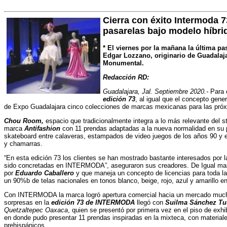
Cierra con éxito Intermoda 
pasarelas bajo modelo híbri
* El viernes por la mañana la última p
Edgar Lozzano, originario de Guadalaj
Monumental.
Redacción RD:
Guadalajara, Jal.
Septiembre 2020.-
Para c
edición 73
, al igual que el concepto gener
de Expo Guadalajara cinco colecciones de marcas mexicanas para las próx
Chou Room,
espacio que tradicionalmente integra a lo más relevante del st
marca
Antifashion
con 11 prendas adaptadas a la nueva normalidad en su 
skateboard entre calaveras, estampados de video juegos de los años 90 y 
y chamarras.
“En esta edición 73 los clientes se han mostrado bastante interesados por
sido concretadas en INTERMODA”, aseguraron sus creadores. De Igual man
por
Eduardo Caballero
y que maneja un concepto de licencias para toda l
un 90%b de telas nacionales en tonos blanco, beige, rojo, azul y amarillo en
Con INTERMODA la marca logró apertura comercial hacia un mercado much
sorpresas en la
edición 73 de INTERMODA
llegó con
Suilma Sánchez Tu
Quetzaltepec Oaxaca
, quien se presentó por primera vez en el piso de exhi
en donde pudo presentar 11 prendas inspiradas en la mixteca, con material
prehispánicos.