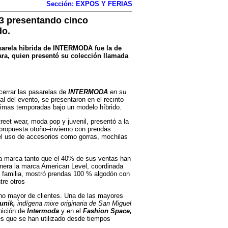
Sección: EXPOS Y FERIAS
73 presentando cinco
do.
asarela hibrida de INTERMODA fue la de
ara, quien presentó su colección llamada
errar las pasarelas de
INTERMODA
en su
al del evento, se presentaron en el recinto
imas temporadas bajo un modelo híbrido.
reet wear, moda pop y juvenil, presentó a la
propuesta otoño–invierno con prendas
el uso de accesorios como gorras, mochilas
 la marca tanto que el 40% de sus ventas han
era la marca American Level, coordinada
a familia, mostró prendas 100 % algodón con
tre otros
o mayor de clientes. Una de las mayores
unik,
indígena mixe originaria de San Miguel
bición de
Intermoda
y en el
Fashion Space,
es que se han utilizado desde tiempos